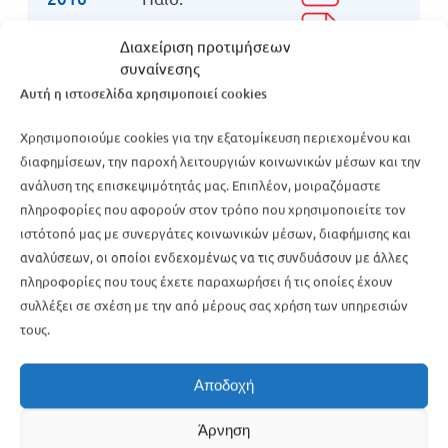
Διαχείριση προτιμήσεων
Μαθηματικ
συναίνεσης
ά Γεν. Παιδ.
Αυτή η ιστοσελίδα χρησιμοποιεί cookies
Ιστορία
Χρησιμοποιούμε cookies για την εξατομίκευση περιεχομένου και
Προσ.
23-05-
διαφημίσεων, την παροχή λειτουργιών κοινωνικών μέσων και την
2016
ανάλυση της επισκεψιμότητάς μας. Επιπλέον, μοιραζόμαστε
Φυσική
πληροφορίες που αφορούν στον τρόπο που χρησιμοποιείτε τον
Προσ.
ιστότοπό μας με συνεργάτες κοινωνικών μέσων, διαφήμισης και
αναλύσεων, οι οποίοι ενδεχομένως να τις συνδυάσουν με άλλες
25-05-
Α.Ο.Θ.
πληροφορίες που τους έχετε παραχωρήσει ή τις οποίες έχουν
2016
συλλέξει σε σχέση με την από μέρους σας χρήση των υπηρεσιών
τους.
Βιολογία
27-05-
Προσ.
Αποδοχή
2016
Α.Ε.Π.Π.
Άρνηση