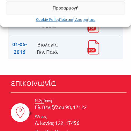
Προσαρμογή
Λατινικά
30-05-
Cookie Policy
Πολιτική Απορρήτου
2016
Χημεία
01-06-
Βιολογία
2016
Γεν. Παιδ.
επικοινωνία
Ν. Σμύρνη
Ελ. Βενιζέλου 98, 17122
Άλιμος
Λ. Ιωνίας 122, 17456