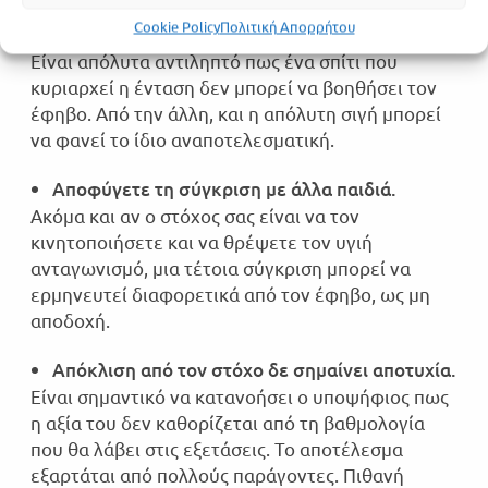
Cookie Policy
Πολιτική Απορρήτου
Εξασφαλίστε ένα ήρεμο περιβάλλον.
Είναι απόλυτα αντιληπτό πως ένα σπίτι που
κυριαρχεί η ένταση δεν μπορεί να βοηθήσει τον
Πάτα για ήχο
έφηβο. Από την άλλη, και η απόλυτη σιγή μπορεί
να φανεί το ίδιο αναποτελεσματική.
Επιτυχόντες 2026
Αποφύγετε τη σύγκριση με άλλα παιδιά.
Ακόμα και αν ο στόχος σας είναι να τον
Επιτυχόντες 2025
κινητοποιήσετε και να θρέψετε τον υγιή
ανταγωνισμό, μια τέτοια σύγκριση μπορεί να
Επιτυχόντες 2024
ερμηνευτεί διαφορετικά από τον έφηβο, ως μη
αποδοχή.
Επιτυχόντες 2023
Απόκλιση από τον στόχο δε σημαίνει αποτυχία.
Είναι σημαντικό να κατανοήσει ο υποψήφιος πως
η αξία του δεν καθορίζεται από τη βαθμολογία
που θα λάβει στις εξετάσεις. Το αποτέλεσμα
εξαρτάται από πολλούς παράγοντες. Πιθανή