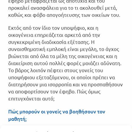
έφηβο μεταφράζεται ως αποτυχία και του
προκαλεί ανασφάλεια για το τι ακολουθεί μετά,
καθώς και φόβο απογοήτευσης των οικείων του.
Εκτός από τον ίδιο τον υποψήφιο, και η
οικογένεια επηρεάζεται αρκετά από την
συγκεκριμένη διαδικασία εξέτασης. Η
συναισθηματική εμπλοκή είναι μεγάλη, το άγχος
βιώνεται από όλα τα μέλη της οικογένειας και η
διαχείριση αυτού πολλές φορές μοιάζει αδύνατη.
Το βάρος λοιπόν πέφτει στους γονείς του
Συγχαρητήρια σε όλους τους μαθητές μας για
υποψήφιου εξεταζόμενου, οι οποίοι πρέπει να
τις επιτυχίες τους! Καλή σταδιοδρομία!
διατηρήσουν μια ισορροπία και να προσπαθήσουν
να αποφορτίσουν τον έφηβο. Πώς όμως
επιτυγχάνεται αυτό;
Πώς μπορούν οι γονείς να βοηθήσουν τον
μαθητή;