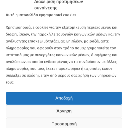
Προσπαθήστε διαχειριστείτε τη δική σας
Διαχείριση προτιμήσεων
ανησυχία.
συναίνεσης
Είναι απόλυτα λογικό να βιώνετε και εσείς άγχος.
Αυτή η ιστοσελίδα χρησιμοποιεί cookies
Προσπαθήστε να παραμένετε ψύχραιμοι, καθώς
Χρησιμοποιούμε cookies για την εξατομίκευση περιεχομένου και
μόνο έτσι θα μπορέσετε πραγματικά να
διαφημίσεων, την παροχή λειτουργιών κοινωνικών μέσων και την
βοηθήσετε το παιδί σας αποτελεσματικά. Βρείτε
ανάλυση της επισκεψιμότητάς μας. Επιπλέον, μοιραζόμαστε
τρόπους να εκτονώσετε την ένταση που σας
πληροφορίες που αφορούν στον τρόπο που χρησιμοποιείτε τον
κυριεύει με πιθανές δραστηριότητες που σας
ιστότοπό μας με συνεργάτες κοινωνικών μέσων, διαφήμισης και
χαλαρώνουν.
αναλύσεων, οι οποίοι ενδεχομένως να τις συνδυάσουν με άλλες
πληροφορίες που τους έχετε παραχωρήσει ή τις οποίες έχουν
Σταθείτε κοντά στο παιδί σας.
συλλέξει σε σχέση με την από μέρους σας χρήση των υπηρεσιών
Δείξτε στον έφηβο ότι είστε κοντά του όποτε ο
τους.
ίδιος σας χρειαστεί. Αφιερώστε χρόνο μαζί του,
κάντε τον να νιώσει αποδοχή και πως
καταλαβαίνετε τα συναισθήματά του. Αποφύγετε
Αποδοχή
φράσεις, όπως «Είσαι υπερβολικός/ή» ή «Μην
αγχώνεσαι», αντίθετα χρησιμοποιήστε φράσεις,
Άρνηση
όπως «Φαίνεσαι πιεσμένος/η, θέλεις να το
συζητήσουμε;» ή «Είμαι περήφανος/η για σένα».
Προσαρμογή