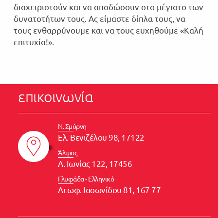
διαχειριστούν και να αποδώσουν στο μέγιστο των
δυνατοτήτων τους. Ας είμαστε δίπλα τους, να
τους ενθαρρύνουμε και να τους ευχηθούμε «Καλή
επιτυχία!».
επικοινωνία
Ν. Σμύρνη
Ελ. Βενιζέλου 98, 17122
Άλιμος
Λ. Ιωνίας 122, 17456
Γλυφάδα - Ελληνικό
Λεωφ. Ιασωνίδου 81, 167 77