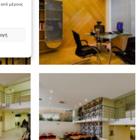
ν από μέρους
ογή