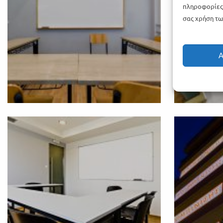
πληροφορίες 
σας χρήση τω
Α