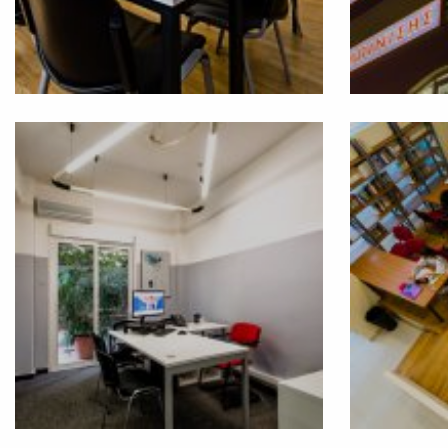
Πάτα για ήχο
Επιτυχόντες 2