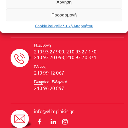
Άρνηση
Λ. Ιωνίας 122, 17456
Γλυφάδα - Ελληνικό
Προσαρμογή
Λεωφ. Ιασωνίδου 81, 167 77
Cookie Policy
Πολιτική Απορρήτου
Ν. Σμύρνη
210 93 27 900, 210 93 27 170
210 93 70 093, 210 93 70 371
Άλιμος
210 99 12 067
Γλυφάδα - Ελληνικό
210 96 20 897
info@alimpinisis.gr