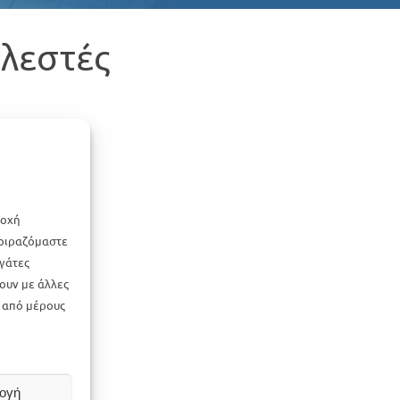
ελεστές
ροχή
μοιραζόμαστε
γάτες
ουν με άλλες
ν από μέρους
ογή